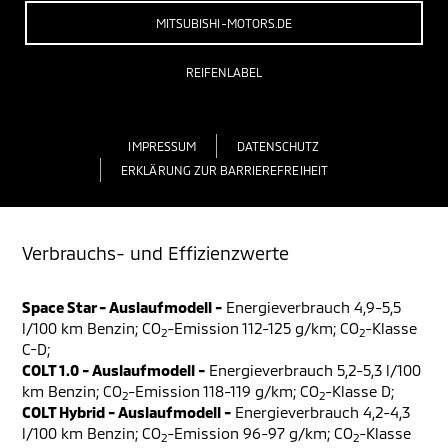
MITSUBISHI-MOTORS.DE
REIFENLABEL
IMPRESSUM
DATENSCHUTZ
ERKLÄRUNG ZUR BARRIEREFREIHEIT
Verbrauchs- und Effizienzwerte
Space Star - Auslaufmodell -
Energieverbrauch 4,9-5,5
l/100 km Benzin; CO
-Emission 112-125 g/km; CO
-Klasse
2
2
C-D;
COLT 1.0 - Auslaufmodell -
Energieverbrauch 5,2-5,3 l/100
km Benzin; CO
-Emission 118-119 g/km; CO
-Klasse D;
2
2
COLT Hybrid - Auslaufmodell -
Energieverbrauch 4,2-4,3
l/100 km Benzin; CO
-Emission 96-97 g/km; CO
-Klasse
2
2