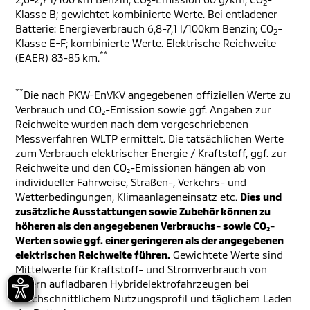
2
2
Klasse B; gewichtet kombinierte Werte. Bei entladener
Batterie: Energieverbrauch 6,8-7,1 l/100km Benzin; CO
-
2
Klasse E-F; kombinierte Werte. Elektrische Reichweite
**
(EAER) 83-85 km.
**
Die nach PKW-EnVKV angegebenen offiziellen Werte zu
Verbrauch und CO₂-Emission sowie ggf. Angaben zur
Reichweite wurden nach dem vorgeschriebenen
Messverfahren WLTP ermittelt. Die tatsächlichen Werte
zum Verbrauch elektrischer Energie / Kraftstoff, ggf. zur
Reichweite und den CO₂-Emissionen hängen ab von
individueller Fahrweise, Straßen-, Verkehrs- und
Wetterbedingungen, Klimaanlageneinsatz etc.
Dies und
zusätzliche Ausstattungen sowie Zubehör können zu
höheren als den angegebenen Verbrauchs- sowie CO₂-
Werten sowie ggf. einer geringeren als der angegebenen
elektrischen Reichweite führen.
Gewichtete Werte sind
Mittelwerte für Kraftstoff- und Stromverbrauch von
extern aufladbaren Hybridelektrofahrzeugen bei
durchschnittlichem Nutzungsprofil und täglichem Laden