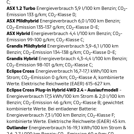
C;
ASX 1.2 Turbo
Energieverbrauch 5,9 l/100 km Benzin; CO
-
2
Emission 133 g/km; CO
-Klasse D;
2
ASX Mildhybrid
Energieverbrauch 6,0 l/100 km Benzin;
CO
-Emission 135-137 g/km; CO
-Klasse D-E;
2
2
ASX Hybrid
Energieverbrauch 4,4 l/100 km Benzin; CO
-
2
Emission 99-100 g/km; CO
-Klasse C;
2
Grandis Mildhybrid
Energieverbrauch 5,9-6,1 l/100 km
Benzin; CO
-Emission 134-138 g/km; CO
-Klasse D-E;
2
2
Grandis Hybrid
Energieverbrauch 4,3-4,4 l/100 km Benzin;
CO
-Emission 98-101 g/km; CO
-Klasse C;
2
2
Eclipse Cross
Energieverbrauch 16,7-17,1 kWh/100 km
Strom; CO
-Emission 0 g/km; CO
-Klasse A; kombinierte
2
2
Werte. Elektrische Reichweite (EAER) 615-627 km.
Eclipse Cross Plug-in Hybrid 4WD 2.4 - Auslaufmodell
-
Energieverbrauch 17,5 kWh/100 km Strom & 2,0 l/100 km
Benzin; CO
-Emission 46 g/km; CO
-Klasse B; gewichtet
2
2
kombinierte Werte. Bei entladener Batterie:
Energieverbrauch 7,3 l/100 km Benzin; CO
-Klasse F;
2
kombinierte Werte. Elektrische Reichweite (EAER) 45 km.
Outlander
Energieverbrauch 16-19,1 kWh/100 km Strom &
2,6-2,7 l/100 km Benzin; CO
-Emission 60 g/km; CO
-