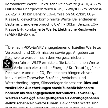
kombinierte Werte. Elektrische Reichweite (EAER) 45 km.
Outlander
Energieverbrauch 16-19,1 kWh/100 km Strom &
2,6-2,7 l/100 km Benzin; CO
-Emission 60 g/km; CO
-
2
2
Klasse B; gewichtet kombinierte Werte. Bei entladener
Batterie: Energieverbrauch 6,8-7,1 l/100km Benzin; CO
-
2
Klasse E-F; kombinierte Werte. Elektrische Reichweite
**
(EAER) 83-85 km.
**
Die nach PKW-EnVKV angegebenen offiziellen Werte zu
Verbrauch und CO₂-Emission sowie ggf. Angaben zur
Reichweite wurden nach dem vorgeschriebenen
Messverfahren WLTP ermittelt. Die tatsächlichen Werte
zum Verbrauch elektrischer Energie / Kraftstoff, ggf. zur
Reichweite und den CO₂-Emissionen hängen ab von
individueller Fahrweise, Straßen-, Verkehrs- und
Wetterbedingungen, Klimaanlageneinsatz etc.
Dies und
zusätzliche Ausstattungen sowie Zubehör können zu
höheren als den angegebenen Verbrauchs- sowie CO₂-
Werten sowie ggf. einer geringeren als der angegebenen
elektrischen Reichweite führen.
Gewichtete Werte sind