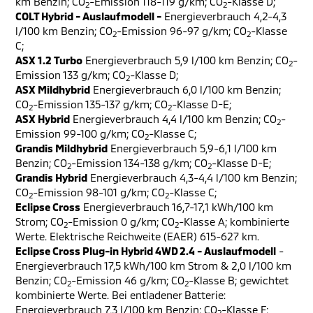
km Benzin; CO
-Emission 118-119 g/km; CO
-Klasse D;
2
2
COLT Hybrid - Auslaufmodell -
Energieverbrauch 4,2-4,3
l/100 km Benzin; CO
-Emission 96-97 g/km; CO
-Klasse
2
2
C;
ASX 1.2 Turbo
Energieverbrauch 5,9 l/100 km Benzin; CO
-
2
Emission 133 g/km; CO
-Klasse D;
2
ASX Mildhybrid
Energieverbrauch 6,0 l/100 km Benzin;
CO
-Emission 135-137 g/km; CO
-Klasse D-E;
2
2
ASX Hybrid
Energieverbrauch 4,4 l/100 km Benzin; CO
-
2
Emission 99-100 g/km; CO
-Klasse C;
2
Grandis Mildhybrid
Energieverbrauch 5,9-6,1 l/100 km
Benzin; CO
-Emission 134-138 g/km; CO
-Klasse D-E;
2
2
Grandis Hybrid
Energieverbrauch 4,3-4,4 l/100 km Benzin;
CO
-Emission 98-101 g/km; CO
-Klasse C;
2
2
Eclipse Cross
Energieverbrauch 16,7-17,1 kWh/100 km
Strom; CO
-Emission 0 g/km; CO
-Klasse A; kombinierte
2
2
Werte. Elektrische Reichweite (EAER) 615-627 km.
Eclipse Cross Plug-in Hybrid 4WD 2.4 - Auslaufmodell
-
Energieverbrauch 17,5 kWh/100 km Strom & 2,0 l/100 km
Benzin; CO
-Emission 46 g/km; CO
-Klasse B; gewichtet
2
2
kombinierte Werte. Bei entladener Batterie:
Energieverbrauch 7,3 l/100 km Benzin; CO
-Klasse F;
2